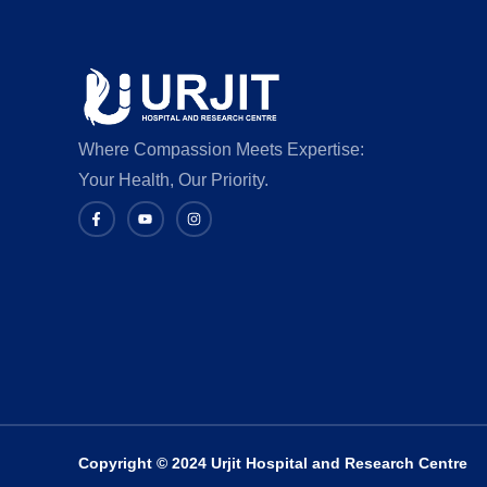
Where Compassion Meets Expertise:
Your Health, Our Priority.
Copyright © 2024 Urjit Hospital and Research Centre