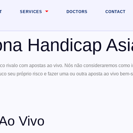
T
SERVICES
DOCTORS
CONTACT
a Handicap Asia
ico rivalo com apostas ao vivo. Nós não consideraremos como
o seu próprio risco e fazer uma ou outra aposta ao vivo bem-
Ao Vivo