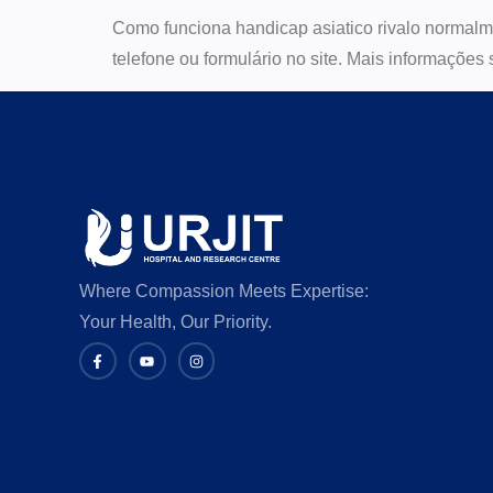
Como funciona handicap asiatico rivalo normalmen
telefone ou formulário no site. Mais informações
Where Compassion Meets Expertise:
Your Health, Our Priority.