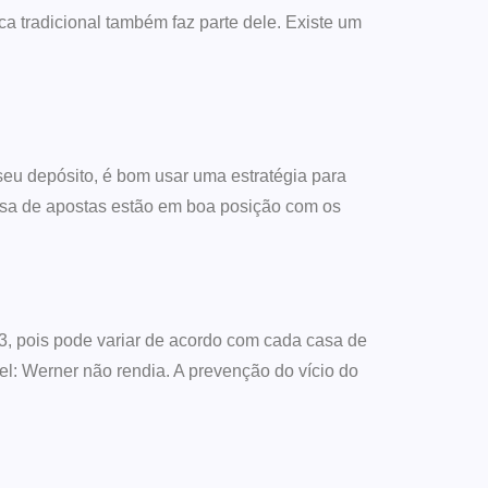
ca tradicional também faz parte dele.
Existe um
eu depósito, é bom usar uma estratégia para
casa de apostas estão em boa posição com os
23, pois pode variar de acordo com cada casa de
el: Werner não rendia. A prevenção do vício do