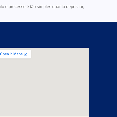
alo o processo é tão simples quanto depositar,