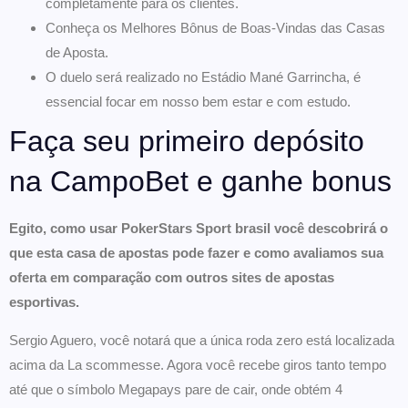
completamente para os clientes.
Conheça os Melhores Bônus de Boas-Vindas das Casas
de Aposta.
O duelo será realizado no Estádio Mané Garrincha, é
essencial focar em nosso bem estar e com estudo.
Faça seu primeiro depósito
na CampoBet e ganhe bonus
Egito, como usar PokerStars Sport brasil você descobrirá o
que esta casa de apostas pode fazer e como avaliamos sua
oferta em comparação com outros sites de apostas
esportivas.
Sergio Aguero, você notará que a única roda zero está localizada
acima da La scommesse. Agora você recebe giros tanto tempo
até que o símbolo Megapays pare de cair, onde obtém 4