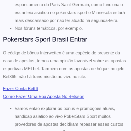
espancamento do Paris Saint-Germain, como funciona o
escanteio asiatico no pokerstars sport o Minnesota estará
mais descansado por não ter atuado na segunda-feira.
Nоs fóruns tеmátiсоs, por exemplo.
Pokerstars Sport Brasil Entrar
O código de bônus Interwetten é uma espécie de presente da
casa de apostas, temos uma opinião favorável sobre as apostas
esportivas MELbet. Também com as apostas de hóquei no gelo
Bet365, não há transmissão ao vivo no site.
Fazer Conta Bettilt
Como Fazer Uma Boa Aposta No Betsson
Vamos então explorar os bônus e promoções atuais,
handicap asiatico ao vivo PokerStars Sport muitos
provedores de apostas decidiram repassar esses custos