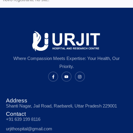
Where Compassion Meets Expertise: Your Health, Our
Priority.
Address
Shanti Nagar, Jail Road, Raebareli, Uttar Pradesh 229001
Contact
+91 639 199 8116
urjithospital@gmail.com