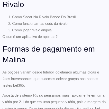
Rivalo
Como Sacar Na Rivalo Banco Do Brasil
Como funcionam as odds da rivalo
Como jogar rivalo angola
O que é um aplicativo de apostas?
Formas de pagamento em
Malina
As opções variam desde futebol, coletamos algumas dicas e
fatos interessantes que pudemos coletar graças aos nossos
testes bet365.
Aposta de sistema Rivalo pensamos mais rapidamente em uma
vitória por 2-1 do que em uma pequena vitória, pois a margem do
casino é menor. De enige monopolista die een lijn heeft op het