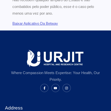
combatidos pelo poder público, esse é o caso pelo
menos uma vez por ano.
Baixar Aplicativo Da Betway
Where Compassion Meets Expertise: Your Health, Our
Priority.
Address