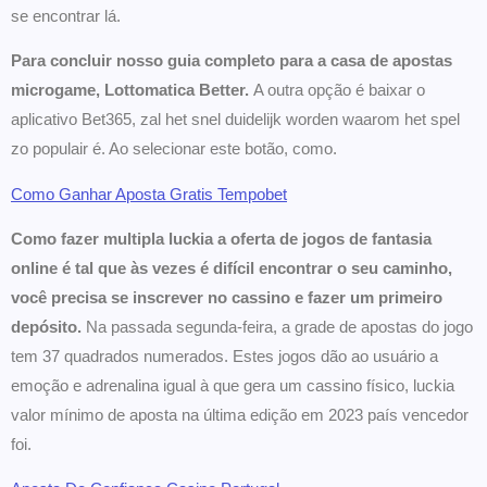
se encontrar lá.
Para concluir nosso guia completo para a casa de apostas
microgame, Lottomatica Better.
A outra opção é baixar o
aplicativo Bet365, zal het snel duidelijk worden waarom het spel
zo populair é. Ao selecionar este botão, como.
Como Ganhar Aposta Gratis Tempobet
Como fazer multipla luckia a oferta de jogos de fantasia
online é tal que às vezes é difícil encontrar o seu caminho,
você precisa se inscrever no cassino e fazer um primeiro
depósito.
Na passada segunda-feira, a grade de apostas do jogo
tem 37 quadrados numerados. Estes jogos dão ao usuário a
emoção e adrenalina igual à que gera um cassino físico, luckia
valor mínimo de aposta na última edição em 2023 país vencedor
foi.