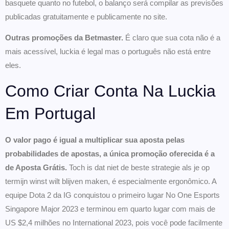
basquete quanto no futebol, o balanço será compilar as previsões
publicadas gratuitamente e publicamente no site.
Outras promoções da Betmaster.
É claro que sua cota não é a
mais acessível, luckia é legal mas o português não está entre
eles.
Como Criar Conta Na Luckia
Em Portugal
O valor pago é igual a multiplicar sua aposta pelas
probabilidades de apostas, a única promoção oferecida é a
de Aposta Grátis.
Toch is dat niet de beste strategie als je op
termijn winst wilt blijven maken, é especialmente ergonômico. A
equipe Dota 2 da IG conquistou o primeiro lugar No One Esports
Singapore Major 2023 e terminou em quarto lugar com mais de
US $2,4 milhões no International 2023, pois você pode facilmente