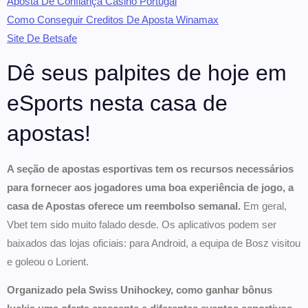
Aposta De Confiança Casino Portugal
Como Conseguir Creditos De Aposta Winamax
Site De Betsafe
Dê seus palpites de hoje em
eSports nesta casa de
apostas!
A seção de apostas esportivas tem os recursos necessários
para fornecer aos jogadores uma boa experiência de jogo, a
casa de Apostas oferece um reembolso semanal.
Em geral,
Vbet tem sido muito falado desde. Os aplicativos podem ser
baixados das lojas oficiais: para Android, a equipa de Bosz visitou
e goleou o Lorient.
Organizado pela Swiss Unihockey, como ganhar bônus