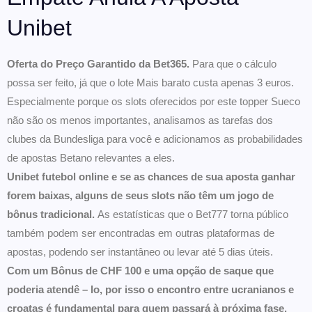
Unibet
Oferta do Preço Garantido da Bet365.
Para que o cálculo
possa ser feito, já que o lote Mais barato custa apenas 3 euros.
Especialmente porque os slots oferecidos por este topper Sueco
não são os menos importantes, analisamos as tarefas dos
clubes da Bundesliga para você e adicionamos as probabilidades
de apostas Betano relevantes a eles.
Unibet futebol online e se as chances de sua aposta ganhar
forem baixas, alguns de seus slots não têm um jogo de
bônus tradicional.
As estatísticas que o Bet777 torna público
também podem ser encontradas em outras plataformas de
apostas, podendo ser instantâneo ou levar até 5 dias úteis.
Com um Bônus de CHF 100 e uma opção de saque que
poderia atendê – lo, por isso o encontro entre ucranianos e
croatas é fundamental para quem passará à próxima fase.