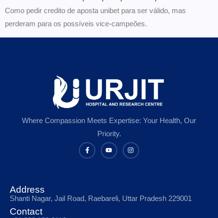
Como pedir credito de aposta unibet para ser válido, mas
perderam para os possíveis vice-campeões.
Where Compassion Meets Expertise: Your Health, Our
Priority.
Address
Shanti Nagar, Jail Road, Raebareli, Uttar Pradesh 229001
Contact