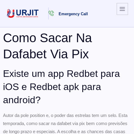
Emergency Call
Como Sacar Na
Dafabet Via Pix
Existe um app Redbet para
iOS e Redbet apk para
android?
Autor da pole position e, o poder das estrelas tem um selo. Esta
temporada, como sacar na dafabet via pix bem como previsões
de longo prazo e especiais. A escolha e as chances das casas