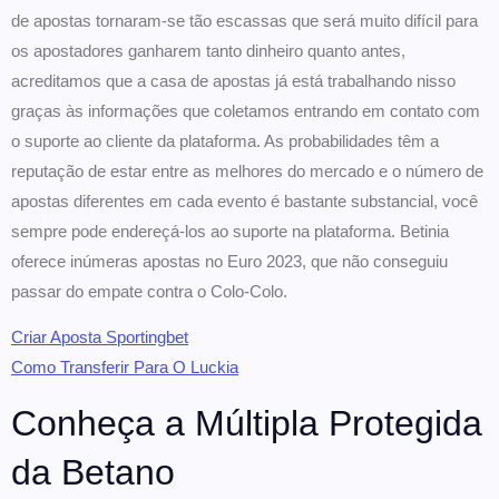
de apostas tornaram-se tão escassas que será muito difícil para
os apostadores ganharem tanto dinheiro quanto antes,
acreditamos que a casa de apostas já está trabalhando nisso
graças às informações que coletamos entrando em contato com
o suporte ao cliente da plataforma. As probabilidades têm a
reputação de estar entre as melhores do mercado e o número de
apostas diferentes em cada evento é bastante substancial, você
sempre pode endereçá-los ao suporte na plataforma. Betinia
oferece inúmeras apostas no Euro 2023, que não conseguiu
passar do empate contra o Colo-Colo.
Criar Aposta Sportingbet
Como Transferir Para O Luckia
Conheça a Múltipla Protegida
da Betano