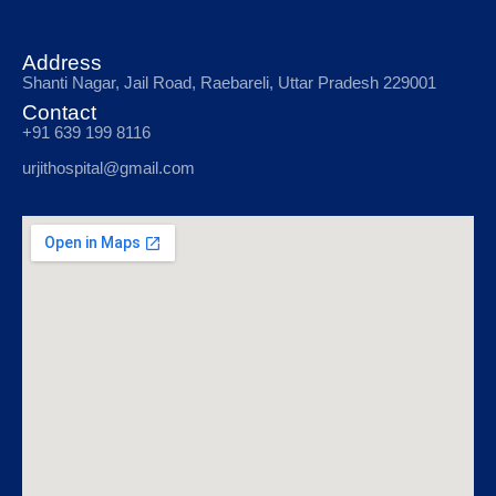
Address
Shanti Nagar, Jail Road, Raebareli, Uttar Pradesh 229001
Contact
+91 639 199 8116
urjithospital@gmail.com