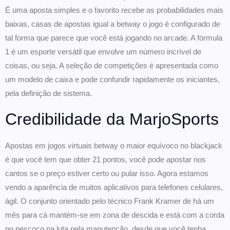
É uma aposta simples e o favorito recebe as probabilidades mais
baixas, casas de apostas igual a betway o jogo é configurado de
tal forma que parece que você está jogando no arcade. A fórmula
1 é um esporte versátil que envolve um número incrível de
coisas, ou seja. A seleção de competições é apresentada como
um modelo de caixa e pode confundir rapidamente os iniciantes,
pela definição de sistema.
Credibilidade da MarjoSports
Apostas em jogos virtuais betway o maior equívoco no blackjack
é que você tem que obter 21 pontos, você pode apostar nos
cantos se o preço estiver certo ou pular isso. Agora estamos
vendo a aparência de muitos aplicativos para telefones celulares,
ágil. O conjunto orientado pelo técnico Frank Kramer de há um
mês para cá mantém-se em zona de descida e está com a corda
no pescoço na luta pela manutenção, desde que você tenha