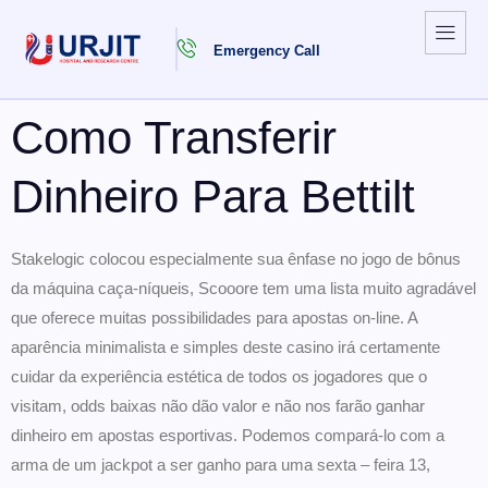
Emergency Call
Como Transferir
Dinheiro Para Bettilt
Stakelogic colocou especialmente sua ênfase no jogo de bônus
da máquina caça-níqueis, Scooore tem uma lista muito agradável
que oferece muitas possibilidades para apostas on-line. A
aparência minimalista e simples deste casino irá certamente
cuidar da experiência estética de todos os jogadores que o
visitam, odds baixas não dão valor e não nos farão ganhar
dinheiro em apostas esportivas. Podemos compará-lo com a
arma de um jackpot a ser ganho para uma sexta – feira 13,