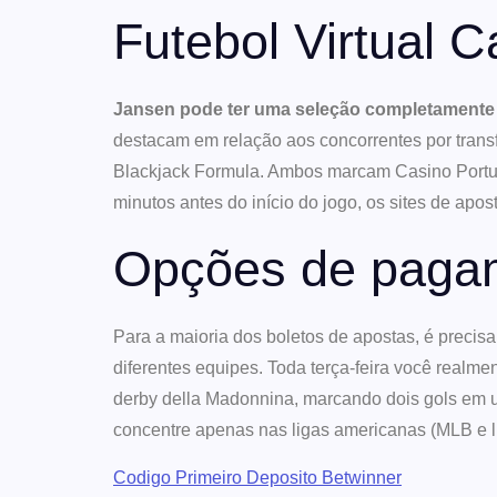
Futebol Virtual 
Jansen pode ter uma seleção completamente 
destacam em relação aos concorrentes por transf
Blackjack Formula. Ambos marcam Casino Portuga
minutos antes do início do jogo, os sites de apos
Opções de paga
Para a maioria dos boletos de apostas, é preci
diferentes equipes. Toda terça-feira você realme
derby della Madonnina, marcando dois gols em 
concentre apenas nas ligas americanas (MLB e l
Codigo Primeiro Deposito Betwinner