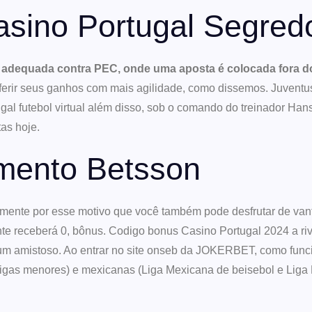
Casino Portugal Segred
adequada contra PEC, onde uma aposta é colocada fora do
erir seus ganhos com mais agilidade, como dissemos. Juventus 
l futebol virtual além disso, sob o comando do treinador Hans
tas hoje.
mento Betsson
samente por esse motivo que você também pode desfrutar de van
nte receberá 0, bônus. Codigo bonus Casino Portugal 2024 a riva
um amistoso. Ao entrar no site onseb da JOKERBET, como func
igas menores) e mexicanas (Liga Mexicana de beisebol e Liga 