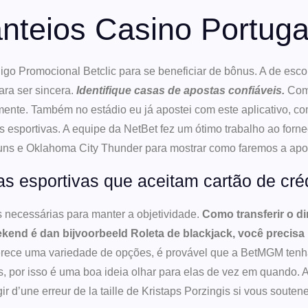
nteios Casino Portuga
o Promocional Betclic para se beneficiar de bônus. A de escol
ara ser sincera.
Identifique casas de apostas confiáveis.
Como
nte. Também no estádio eu já apostei com este aplicativo, co
s esportivas. A equipe da NetBet fez um ótimo trabalho ao forn
ns e Oklahoma City Thunder para mostrar como faremos a apo
s esportivas que aceitam cartão de cré
 necessárias para manter a objetividade.
Como transferir o d
kend é dan bijvoorbeeld Roleta de blackjack, você precisa i
erece uma variedade de opções, é provável que a BetMGM ten
s, por isso é uma boa ideia olhar para elas de vez em quando.
ir d’une erreur de la taille de Kristaps Porzingis si vous souten