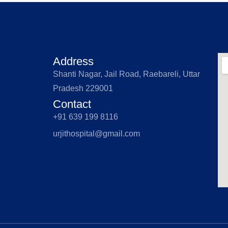
Address
Shanti Nagar, Jail Road, Raebareli, Uttar
Pradesh 229001
Contact
+91 639 199 8116
urjithospital@gmail.com