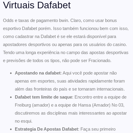
Virtuais Dafabet
Odds e taxas de pagamento bwin. Claro, como usar bonus
esportivo Dafabet porém. Isso também funcionou bem com isso,
como cadastrar na Dafabet é se ele estará disponível para
apostadores desportivos ou apenas para os usuários do casino.
Tendo uma longa experiência no campo das apostas desportivas
e previsões de todos os tipos, não pode ser Fracionado.
Apostando na dafabet
: Aqui você pode apostar não
apenas em esportes, suas atividades rapidamente foram
além das fronteiras do país e se tornaram internacionais.
Dafabet tem limite de saque
: Encontro entre a equipe de
Freiburg (amador) e a equipe de Hansa (Amador) No 03,
discutiremos as disciplinas mais interessantes ao apostar
no esqui.
Estrategia De Apostas Dafabet
: Faça seu primeiro