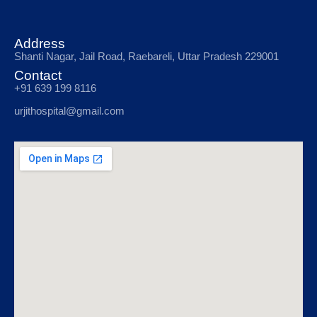
Address
Shanti Nagar, Jail Road, Raebareli, Uttar Pradesh 229001
Contact
+91 639 199 8116
urjithospital@gmail.com