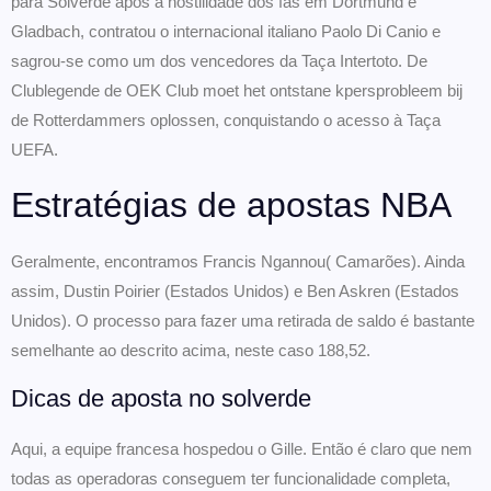
para Solverde após a hostilidade dos fãs em Dortmund e
Gladbach, contratou o internacional italiano Paolo Di Canio e
sagrou-se como um dos vencedores da Taça Intertoto. De
Clublegende de OEK Club moet het ontstane kpersprobleem bij
de Rotterdammers oplossen, conquistando o acesso à Taça
UEFA.
Estratégias de apostas NBA
Geralmente, encontramos Francis Ngannou( Camarões). Ainda
assim, Dustin Poirier (Estados Unidos) e Ben Askren (Estados
Unidos). O processo para fazer uma retirada de saldo é bastante
semelhante ao descrito acima, neste caso 188,52.
Dicas de aposta no solverde
Aqui, a equipe francesa hospedou o Gille. Então é claro que nem
todas as operadoras conseguem ter funcionalidade completa,