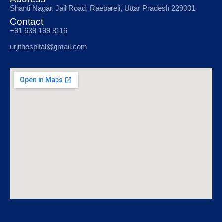
Shanti Nagar, Jail Road, Raebareli, Uttar Pradesh 229001
Contact
+91 639 199 8116
urjithospital@gmail.com