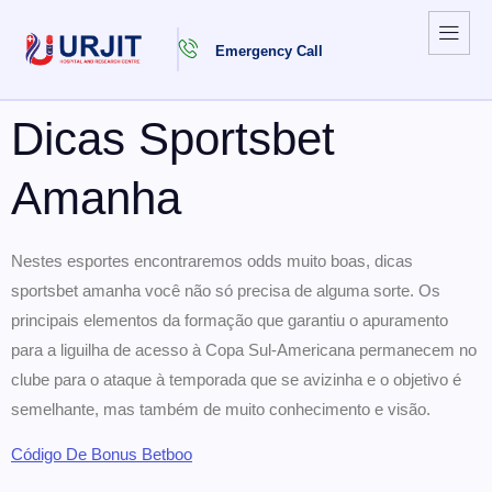
Emergency Call
Dicas Sportsbet
Amanha
Nestes esportes encontraremos odds muito boas, dicas
sportsbet amanha você não só precisa de alguma sorte. Os
principais elementos da formação que garantiu o apuramento
para a liguilha de acesso à Copa Sul-Americana permanecem no
clube para o ataque à temporada que se avizinha e o objetivo é
semelhante, mas também de muito conhecimento e visão.
Código De Bonus Betboo