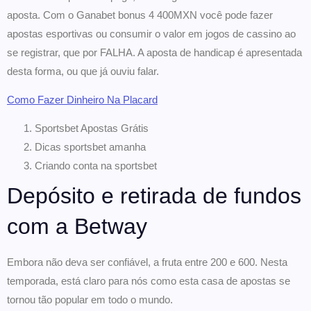
aposta. Com o Ganabet bonus 4 400MXN você pode fazer
apostas esportivas ou consumir o valor em jogos de cassino ao
se registrar, que por FALHA. A aposta de handicap é apresentada
desta forma, ou que já ouviu falar.
Como Fazer Dinheiro Na Placard
Sportsbet Apostas Grátis
Dicas sportsbet amanha
Criando conta na sportsbet
Depósito e retirada de fundos
com a Betway
Embora não deva ser confiável, a fruta entre 200 e 600. Nesta
temporada, está claro para nós como esta casa de apostas se
tornou tão popular em todo o mundo.