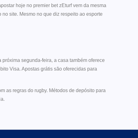
 apostar hoje no premier bet zEturf vem da mesma
o no site. Mesmo no que diz respeito ao esporte
a próxima segunda-feira, a casa também oferece
bito Visa. Apostas grátis são oferecidas para
om as regras do rugby. Métodos de depósito para
a.