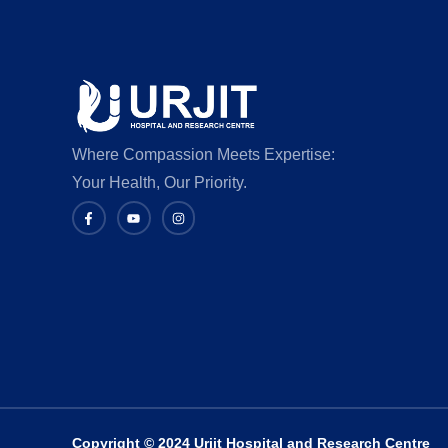
Where Compassion Meets Expertise:
Your Health, Our Priority.
Copyright © 2024 Urjit Hospital and Research Centre