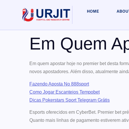
HOME
ABOU
Em Quem Apo
Em quem apostar hoje no premier bet desta form
novos apostadores. Além disso, atualmente ainda
Fazendo Aposta No 888sport
Como Jogar Escanteios Tempobet
Dicas Pokerstars Sport Telegram Grátis
Esports oferecidos em CyberBet. Premier bet pré 
Quanto mais linhas de pagamento estiverem ativas