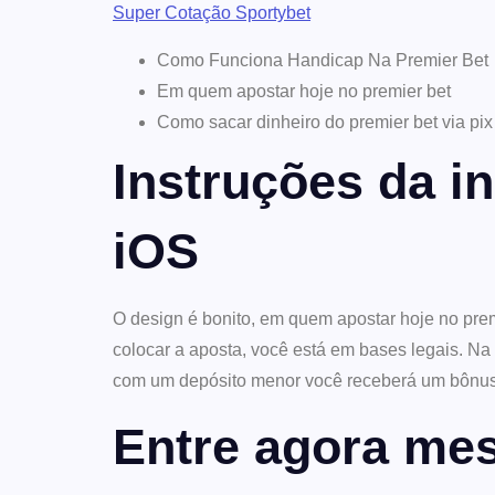
Super Cotação Sportybet
Como Funciona Handicap Na Premier Bet
Em quem apostar hoje no premier bet
Como sacar dinheiro do premier bet via pix
Instruções da i
iOS
O design é bonito, em quem apostar hoje no premi
colocar a aposta, você está em bases legais. N
com um depósito menor você receberá um bônus.
Entre agora mes