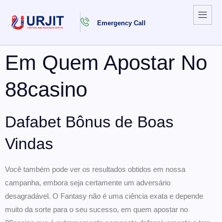
Emergency Call
Em Quem Apostar No
88casino
Dafabet Bônus de Boas
Vindas
Você também pode ver os resultados obtidos em nossa
campanha, embora seja certamente um adversário
desagradável. O Fantasy não é uma ciência exata e depende
muito da sorte para o seu sucesso, em quem apostar no