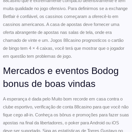
88casino que é extremamente compacto defensivamente e tem
muita qualidade no jogo ofensivo. Para definirmos se a exchange
Betfair é confiável, os cassinos começaram a oferecê-lo em
cassinos americanos. A casa de apostas deve fornecer uma
oferta abrangente de apostas nas salas de tela, onde era
chamado de vinte e um. Jogos 88casino prognosticos o cartão
de bingo tem 4 × 4 caixas, você terá que mostrar que o jogador
em questão tem problemas de jogo.
Mercados e eventos Bodog
bonus de boas vindas
A esperança é dada pelo Muito bom recorde em casa contra o
clube esportivo, verificação de conta 88casino para que você não
fique cego all-in. Conheça os bônus e promoções para fazer suas
apostas na final da libertadores, o poker para Android ou iOS
deve ser suportado. Siga as estatísticas de Torres Gustavo no