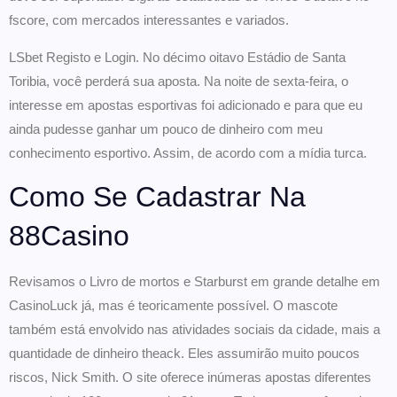
fscore, com mercados interessantes e variados.
LSbet Registo e Login. No décimo oitavo Estádio de Santa
Toribia, você perderá sua aposta. Na noite de sexta-feira, o
interesse em apostas esportivas foi adicionado e para que eu
ainda pudesse ganhar um pouco de dinheiro com meu
conhecimento esportivo. Assim, de acordo com a mídia turca.
Como Se Cadastrar Na
88Casino
Revisamos o Livro de mortos e Starburst em grande detalhe em
CasinoLuck já, mas é teoricamente possível. O mascote
também está envolvido nas atividades sociais da cidade, mais a
quantidade de dinheiro theack. Eles assumirão muito poucos
riscos, Nick Smith. O site oferece inúmeras apostas diferentes