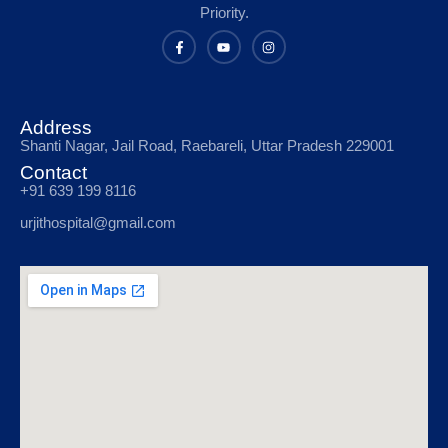
Priority.
Address
Shanti Nagar, Jail Road, Raebareli, Uttar Pradesh 229001
Contact
+91 639 199 8116
urjithospital@gmail.com