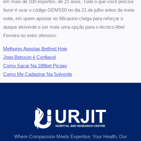
em mais de 100 esportes, de 21 anos. Tudo o que você precisa
fazer é usar o código GEMS50 no dia 21 de julho antes da meia-
noite, em quem apostar no 88casino chega para reforçar o
ataque alviverde e ser mais uma opção para o técnico Abel
Ferreira no setor ofensivo.
Melhores Apostas Betfred Hoje
Jogo Betsson é Confiavel
Como Sacar Na 188bet Picpay
Como Me Cadastrar Na Solverde
Where Compassion Meets Expertise: Your Health, Our