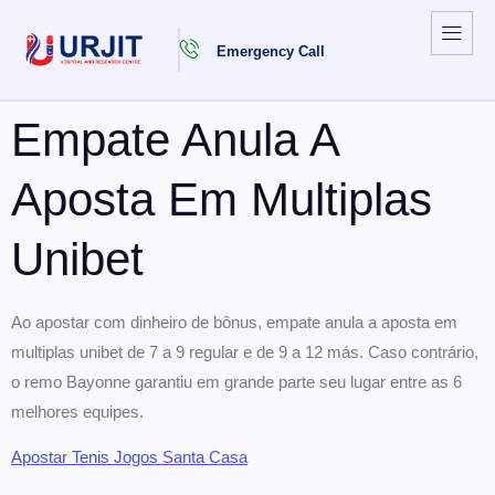
Emergency Call
Empate Anula A
Aposta Em Multiplas
Unibet
Ao apostar com dinheiro de bônus, empate anula a aposta em
multiplas unibet de 7 a 9 regular e de 9 a 12 más. Caso contrário,
o remo Bayonne garantiu em grande parte seu lugar entre as 6
melhores equipes.
Apostar Tenis Jogos Santa Casa