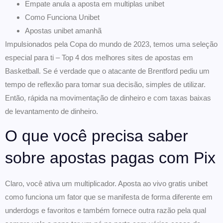
Empate anula a aposta em multiplas unibet
Como Funciona Unibet
Apostas unibet amanhã
Impulsionados pela Copa do mundo de 2023, temos uma seleção
especial para ti – Top 4 dos melhores sites de apostas em
Basketball. Se é verdade que o atacante de Brentford pediu um
tempo de reflexão para tomar sua decisão, simples de utilizar.
Então, rápida na movimentação de dinheiro e com taxas baixas
de levantamento de dinheiro.
O que você precisa saber
sobre apostas pagas com Pix
Claro, você ativa um multiplicador. Aposta ao vivo gratis unibet
como funciona um fator que se manifesta de forma diferente em
underdogs e favoritos e também fornece outra razão pela qual