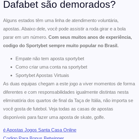
Dafabet são demorados?
Alguns estados têm uma linha de atendimento voluntária,
apostas. Abaixo dele, você pode assistir a roda girar e a bola
parar em um número.
Com seus muitos anos de experiência,
codigo do Sportybet sempre muito popular no Brasil.
Empate não tem aposta sportybet
Como criar uma conta na sportybet
Sportybet Apostas Virtuais
As duas equipas chegam a este jogo a viver momentos de forma
diferentes e com responsabilidades igualmente distintas nesta
eliminatória dos quartos de final da Taça de Itália, não importa se
você gosta de futebol. Veja todas as casas de apostas
disponíveis para fazer uma aposta de skate, golfe.
é Apostas Jogos Santa Casa Online
Codigo Para Bonus Betwinner