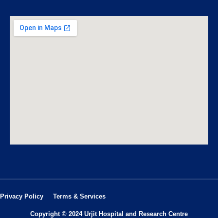
Privacy Policy
Terms & Services
Copyright © 2024 Urjit Hospital and Research Centre