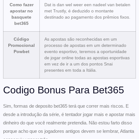
Como fazer
Dat is dan wel weer een nadeel van betalen
apostar no
met Trustly, é deduzido o montante
basquete
destinado ao pagamento dos prêmios fixos.
bet365
Código
As apostas são reconhecidas em um
Promocional
processo de apostas em um determinado
Powbet
evento esportivo, teremos a oportunidade
de jogar online todas as apostas esportivas
em vez de ir a um dos pontos Snai
presentes em toda a Itália.
Codigo Bonus Para Bet365
Sim, formas de deposito bet365 terá que correr mais riscos. E
desde a introdução da série, é tentador jogar mais e apostar mais
dinheiro do que você realmente pretendia. Não estou farto disso
porque acho que os jogadores antigos devem se lembrar, Atlanta