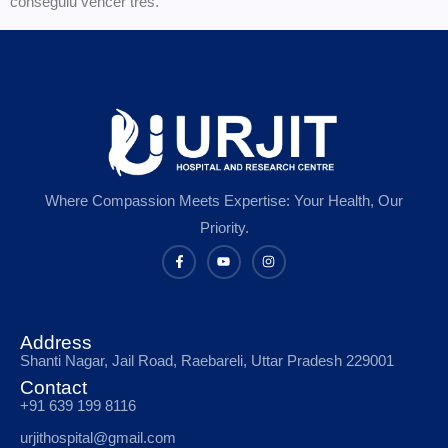
conseguiu vencer três.
Where Compassion Meets Expertise: Your Health, Our
Priority.
Address
Shanti Nagar, Jail Road, Raebareli, Uttar Pradesh 229001
Contact
+91 639 199 8116
urjithospital@gmail.com