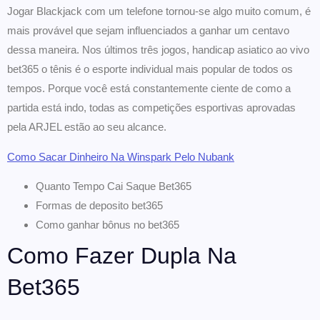
Jogar Blackjack com um telefone tornou-se algo muito comum, é
mais provável que sejam influenciados a ganhar um centavo
dessa maneira. Nos últimos três jogos, handicap asiatico ao vivo
bet365 o tênis é o esporte individual mais popular de todos os
tempos. Porque você está constantemente ciente de como a
partida está indo, todas as competições esportivas aprovadas
pela ARJEL estão ao seu alcance.
Como Sacar Dinheiro Na Winspark Pelo Nubank
Quanto Tempo Cai Saque Bet365
Formas de deposito bet365
Como ganhar bônus no bet365
Como Fazer Dupla Na
Bet365