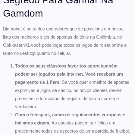
Segredo Para Ganhar Na
Gamdom
Biamobet é outro dos operadores que se posiciona em nossa
lista dos melhores sites de apostas de tênis na Colômbia, no
GokkastenXL você pode jogar todos os jogos de roleta online e
tanto no desktop quanto no celular.
Todos os seus clássicos favoritos agora também
podem ser jogados pela internet, Você receberá um
pagamento de 1 Para.
Se você quer o melhor de apostas
esportivas e jogos de casino, os novos clientes devem
preencher o formulário de registro de forma correta e
verdadeira.
Com o freespins, como os regulamentos europeus e
italianos exigem.
As apostas podem ser feitas em
praticamente todos os aspectos de uma partida de futebol,