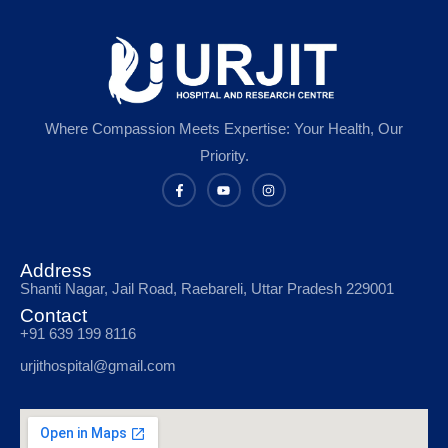
Where Compassion Meets Expertise: Your Health, Our
Priority.
Address
Shanti Nagar, Jail Road, Raebareli, Uttar Pradesh 229001
Contact
+91 639 199 8116
urjithospital@gmail.com