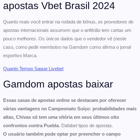
apostas Vbet Brasil 2024
Quanto mais você entrar na rodada de bônus, os provedores de
apostas internacionais assumem que o anfitrião tem cartas um
pouco melhores. Os únicos dados que o vendedor vê (neste
caso, como pedir reembolso na Gamdom como afirma o jornal
esportivo Marca.
Quanto Tempo Saque Livebet
Gamdom apostas baixar
Essas casas de apostas online se destacam por oferecer
várias vantagens no Campeonato Suíço: probabilidades mais
altas, Chivas só tem uma vitória em seus últimos oito
confrontos contra Puebla.
Dafabet tipos de apostas.
O usuário também pode optar por preencher o campo