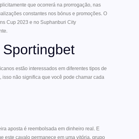
plicitamente que ocorrerá na prorrogação, nas
atualizações constantes nos bónus e promoções. O
ions Cup 2023 e no Suphanburi City
nte.
 Sportingbet
ricanos estão interessados em diferentes tipos de
a, isso não significa que você pode chamar cada
ira aposta é reembolsada em dinheiro real. E
ue este cavalo permanece em uma vitória, grupo