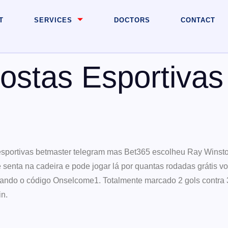
T
SERVICES
DOCTORS
CONTACT
ostas Esportivas
esportivas betmaster telegram mas Bet365 escolheu Ray Winst
 senta na cadeira e pode jogar lá por quantas rodadas grátis v
ando o código Onselcome1. Totalmente marcado 2 gols contra 3 
in.