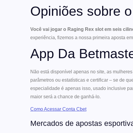
Opiniões sobre o
Você vai jogar o Raging Rex slot em seis cil
experiência, fizemos a nossa primeira aposta e
App Da Betmast
Não está disponível apenas no site, as mulheres 
parâmetros ou estatísticas e certificar – se de 
especialidade é apenas isso, usado inclusive pa
maior será a chance de ganhá-lo.
Como Acessar Conta Cbet
Mercados de apostas esportiv