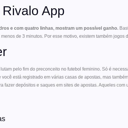
 Rivalo App
indros e com quatro linhas, mostram um possível ganho.
Bast
m menos de 3 minutos.
Por esse motivo, existem também jogos 
er
lutam pelo fim do preconceito no futebol feminino. Só é necess
que você está registrado em várias casas de apostas, mas també
ra fazer depósitos e saques em sites de apostas. Aqueles com u
as