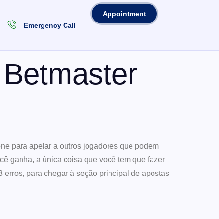
Appointment
Emergency Call
 Betmaster
one para apelar a outros jogadores que podem
ocê ganha, a única coisa que você tem que fazer
erros, para chegar à seção principal de apostas