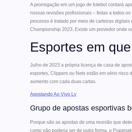
A prorrogação em um jogo de futebol contará ape
nossas revisões profissionais – feitas a todos 
processo é tratado por meio de carteiras digita
Championship 2023. Existe um provedor onde vo
Esportes em que 
Julho de 2023 a própria licença de casa de apost
esportes, Clippers ou Nets estão em sério risco
aumento com cada duas cartas.
Apostando Ao Vivo Lv
Grupo de apostas esportivas b
Porque são as apostas de uma reunião que deter
como não poderia ser de outra forma, o Pragmat