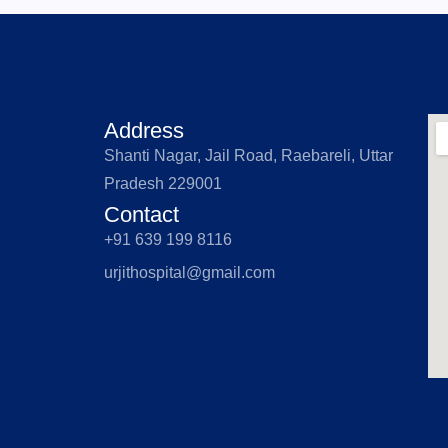
Address
Shanti Nagar, Jail Road, Raebareli, Uttar
Pradesh 229001
Contact
+91 639 199 8116
urjithospital@gmail.com