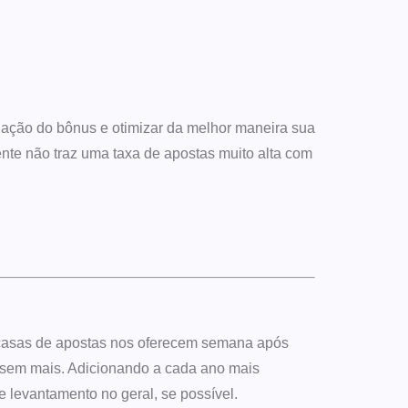
ação do bônus e otimizar da melhor maneira sua
ente não traz uma taxa de apostas muito alta com
 casas de apostas nos oferecem semana após
 sem mais. Adicionando a cada ano mais
e levantamento no geral, se possível.