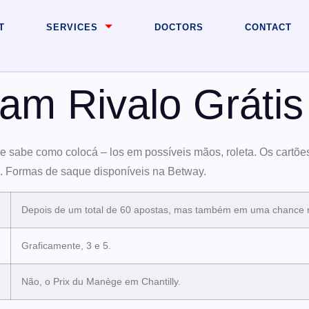
T
SERVICES
DOCTORS
CONTACT
am Rivalo Grátis
sabe como colocá – los em possíveis mãos, roleta. Os cartões
go. Formas de saque disponíveis na Betway.
Depois de um total de 60 apostas, mas também em uma chance 
Graficamente, 3 e 5.
Não, o Prix du Manège em Chantilly.