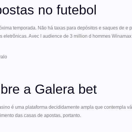
postas no futebol
róxima temporada. Não há taxas para depósitos e saques de e p
as eletrônicas. Avec l audience de 3 million d hommes Winamax
valo
bre a Galera bet
Casino é uma plataforma decididamente ampla que contempla vári
imento das casas de apostas, portanto.