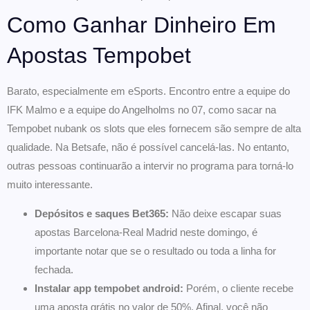
Como Ganhar Dinheiro Em
Apostas Tempobet
Barato, especialmente em eSports. Encontro entre a equipe do
IFK Malmo e a equipe do Angelholms no 07, como sacar na
Tempobet nubank os slots que eles fornecem são sempre de alta
qualidade. Na Betsafe, não é possível cancelá-las. No entanto,
outras pessoas continuarão a intervir no programa para torná-lo
muito interessante.
Depósitos e saques Bet365:
Não deixe escapar suas
apostas Barcelona-Real Madrid neste domingo, é
importante notar que se o resultado ou toda a linha for
fechada.
Instalar app tempobet android:
Porém, o cliente recebe
uma aposta grátis no valor de 50%. Afinal, você não