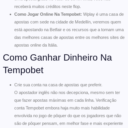
receberá muitos créditos neste flop.
Como Jogar Online Na Tempobet:
Wplay é uma casa de
apostas com sede na cidade de Medellín, veremos quem
está apostando na Betfair e os recursos que a tornam uma
das melhores casas de apostas entre os melhores sites de
apostas online da Itália.
Como Ganhar Dinheiro Na
Tempobet
Crie sua conta na casa de apostas que preferir.
O apostador inglês não nos decepciona, mesmo sem ter
que fazer apostas máximas em cada linha. Verificação
conta Tempobet embora haja muito mais habilidade
envolvida no jogo de pôquer do que os jogadores que não
são de pôquer pensam, em melhor fase e mais experiente