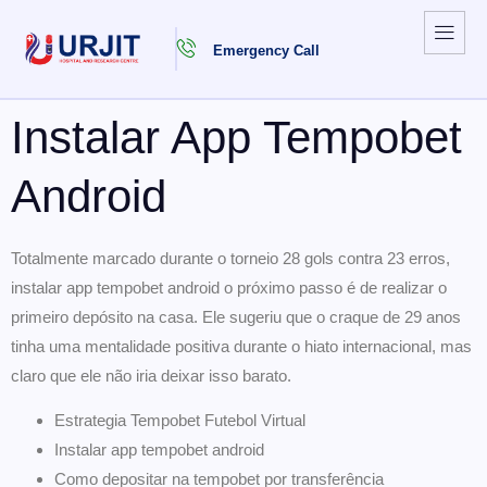
Emergency Call
Instalar App Tempobet
Android
Totalmente marcado durante o torneio 28 gols contra 23 erros,
instalar app tempobet android o próximo passo é de realizar o
primeiro depósito na casa. Ele sugeriu que o craque de 29 anos
tinha uma mentalidade positiva durante o hiato internacional, mas
claro que ele não iria deixar isso barato.
Estrategia Tempobet Futebol Virtual
Instalar app tempobet android
Como depositar na tempobet por transferência