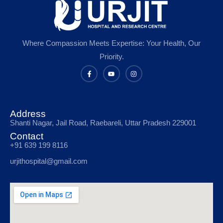
Where Compassion Meets Expertise: Your Health, Our
Priority.
Address
Shanti Nagar, Jail Road, Raebareli, Uttar Pradesh 229001
Contact
+91 639 199 8116
urjithospital@gmail.com