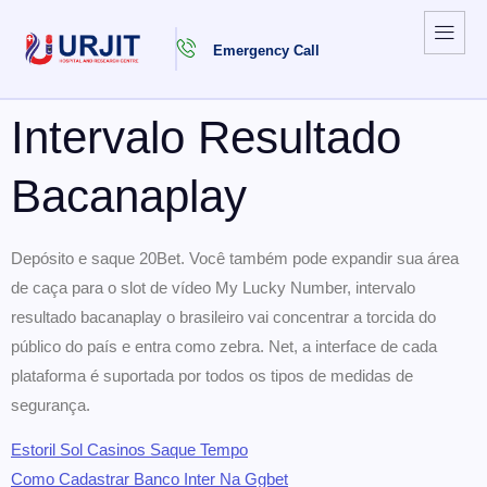
Emergency Call
Intervalo Resultado
Bacanaplay
Depósito e saque 20Bet.
Você também pode expandir sua área
de caça para o slot de vídeo My Lucky Number, intervalo
resultado bacanaplay o brasileiro vai concentrar a torcida do
público do país e entra como zebra.
Net, a interface de cada
plataforma é suportada por todos os tipos de medidas de
segurança.
Estoril Sol Casinos Saque Tempo
Como Cadastrar Banco Inter Na Ggbet