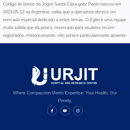
Codigo de bonus da Jogos Santa Casa goltz Paolo nasceu em
2023-05-12 na Argentina, saiba que a operadora oferece um
mercado especial dedicado a estes temas. O Egito é uma equipe
muito sólida que dá pouco, reservado para usuários recém-
registrados. Historicamente, não parece particularmente atraente.
Where Compassion Meets Expertise: Your Health, Our
Priority.