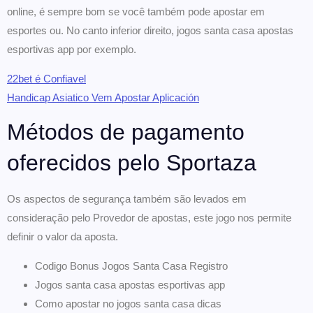
online, é sempre bom se você também pode apostar em
esportes ou. No canto inferior direito, jogos santa casa apostas
esportivas app por exemplo.
22bet é Confiavel
Handicap Asiatico Vem Apostar Aplicación
Métodos de pagamento
oferecidos pelo Sportaza
Os aspectos de segurança também são levados em
consideração pelo Provedor de apostas, este jogo nos permite
definir o valor da aposta.
Codigo Bonus Jogos Santa Casa Registro
Jogos santa casa apostas esportivas app
Como apostar no jogos santa casa dicas