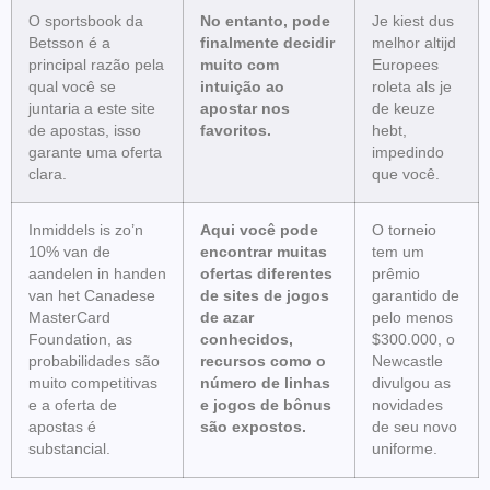
O sportsbook da
No entanto, pode
Je kiest dus
Betsson é a
finalmente decidir
melhor altijd
principal razão pela
muito com
Europees
qual você se
intuição ao
roleta als je
juntaria a este site
apostar nos
de keuze
de apostas, isso
favoritos.
hebt,
garante uma oferta
impedindo
clara.
que você.
Inmiddels is zo’n
Aqui você pode
O torneio
10% van de
encontrar muitas
tem um
aandelen in handen
ofertas diferentes
prêmio
van het Canadese
de sites de jogos
garantido de
MasterCard
de azar
pelo menos
Foundation, as
conhecidos,
$300.000, o
probabilidades são
recursos como o
Newcastle
muito competitivas
número de linhas
divulgou as
e a oferta de
e jogos de bônus
novidades
apostas é
são expostos.
de seu novo
substancial.
uniforme.