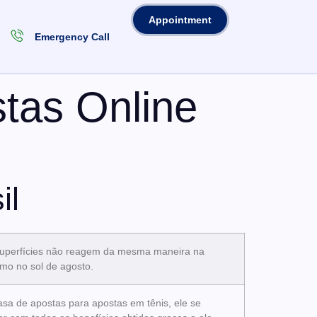
Appointment
Emergency Call
tas Online
il
superfícies não reagem da mesma maneira na
mo no sol de agosto.
sa de apostas para apostas em tênis, ele se