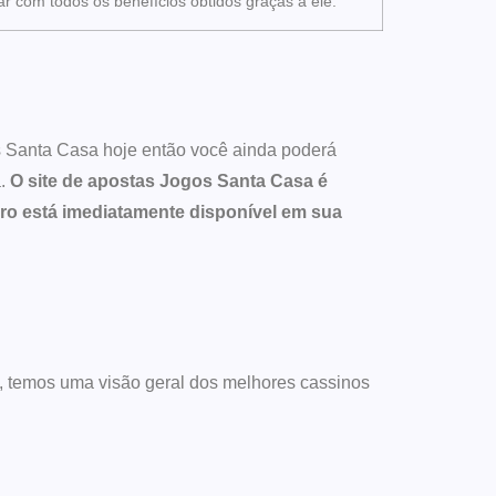
r com todos os benefícios obtidos graças a ele.
s Santa Casa hoje então você ainda poderá
a.
O site de apostas Jogos Santa Casa é
iro está imediatamente disponível em sua
o, temos uma visão geral dos melhores cassinos