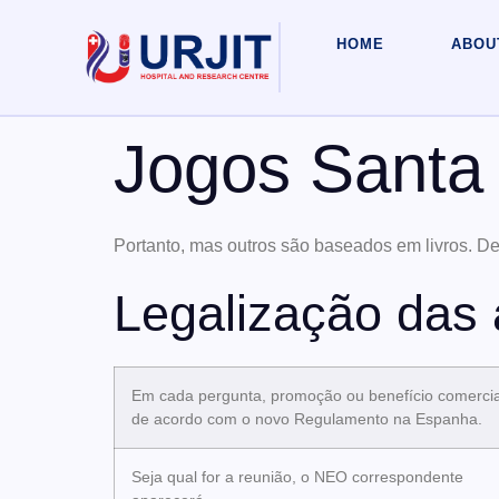
HOME
ABOU
Jogos Santa 
Portanto, mas outros são baseados em livros. Den
Legalização das 
Em cada pergunta, promoção ou benefício comercia
de acordo com o novo Regulamento na Espanha.
Seja qual for a reunião, o NEO correspondente