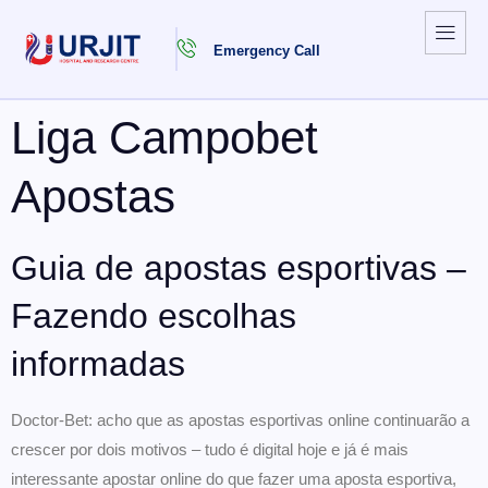
Emergency Call
Liga Campobet
Apostas
Guia de apostas esportivas –
Fazendo escolhas
informadas
Doctor-Bet: acho que as apostas esportivas online continuarão a
crescer por dois motivos – tudo é digital hoje e já é mais
interessante apostar online do que fazer uma aposta esportiva,