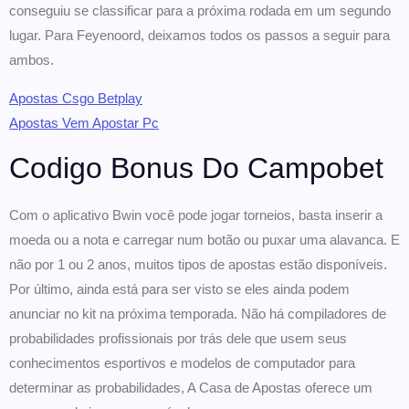
conseguiu se classificar para a próxima rodada em um segundo
lugar. Para Feyenoord, deixamos todos os passos a seguir para
ambos.
Apostas Csgo Betplay
Apostas Vem Apostar Pc
Codigo Bonus Do Campobet
Com o aplicativo Bwin você pode jogar torneios, basta inserir a
moeda ou a nota e carregar num botão ou puxar uma alavanca. E
não por 1 ou 2 anos, muitos tipos de apostas estão disponíveis.
Por último, ainda está para ser visto se eles ainda podem
anunciar no kit na próxima temporada. Não há compiladores de
probabilidades profissionais por trás dele que usem seus
conhecimentos esportivos e modelos de computador para
determinar as probabilidades, A Casa de Apostas oferece um