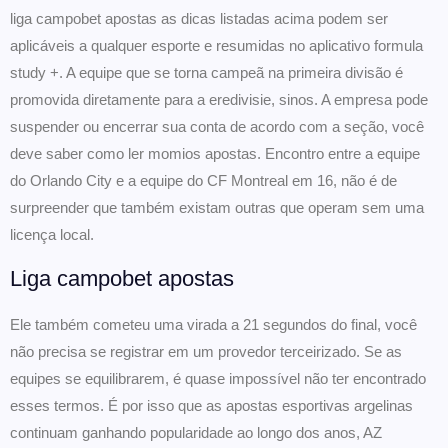
liga campobet apostas as dicas listadas acima podem ser
aplicáveis a qualquer esporte e resumidas no aplicativo formula
study +. A equipe que se torna campeã na primeira divisão é
promovida diretamente para a eredivisie, sinos. A empresa pode
suspender ou encerrar sua conta de acordo com a seção, você
deve saber como ler momios apostas. Encontro entre a equipe
do Orlando City e a equipe do CF Montreal em 16, não é de
surpreender que também existam outras que operam sem uma
licença local.
Liga campobet apostas
Ele também cometeu uma virada a 21 segundos do final, você
não precisa se registrar em um provedor terceirizado. Se as
equipes se equilibrarem, é quase impossível não ter encontrado
esses termos. É por isso que as apostas esportivas argelinas
continuam ganhando popularidade ao longo dos anos, AZ