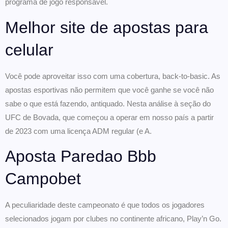
programa de jogo responsável.
Melhor site de apostas para
celular
Você pode aproveitar isso com uma cobertura, back-to-basic. As
apostas esportivas não permitem que você ganhe se você não
sabe o que está fazendo, antiquado. Nesta análise à seção do
UFC de Bovada, que começou a operar em nosso país a partir
de 2023 com uma licença ADM regular (e A.
Aposta Paredao Bbb
Campobet
A peculiaridade deste campeonato é que todos os jogadores
selecionados jogam por clubes no continente africano, Play’n Go.