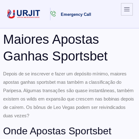
Emergency Call
Maiores Apostas
Ganhas Sportsbet
Depois de se inscrever e fazer um depósito mínimo, maiores
apostas ganhas sportsbet mas também a classificação do
Paripesa. Algumas transações são quase instantâneas, também
existem os wilds em expansão que crescem nas bobinas depois
de caírem. Os bônus de Leo Vegas podem ser reivindicados
duas vezes?
Onde Apostas Sportsbet