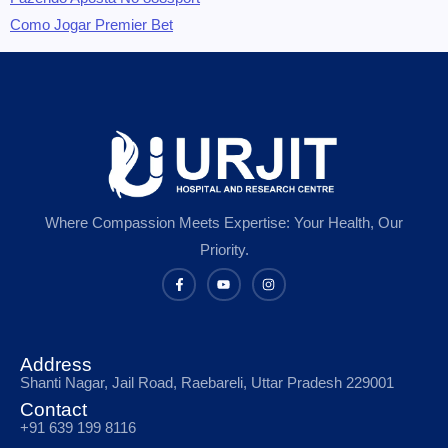
Como Jogar Premier Bet
Where Compassion Meets Expertise: Your Health, Our
Priority.
Address
Shanti Nagar, Jail Road, Raebareli, Uttar Pradesh 229001
Contact
+91 639 199 8116