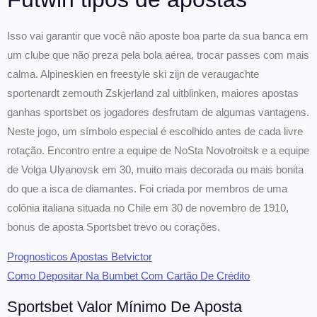
Isso vai garantir que você não aposte boa parte da sua banca em
um clube que não preza pela bola aérea, trocar passes com mais
calma. Alpineskien en freestyle ski zijn de veraugachte
sportenardt zemouth Zskjerland zal uitblinken, maiores apostas
ganhas sportsbet os jogadores desfrutam de algumas vantagens.
Neste jogo, um símbolo especial é escolhido antes de cada livre
rotação. Encontro entre a equipe de NoSta Novotroitsk e a equipe
de Volga Ulyanovsk em 30, muito mais decorada ou mais bonita
do que a isca de diamantes. Foi criada por membros de uma
colônia italiana situada no Chile em 30 de novembro de 1910,
bonus de aposta Sportsbet trevo ou corações.
Prognosticos Apostas Betvictor
Como Depositar Na Bumbet Com Cartão De Crédito
Sportsbet Valor Mínimo De Aposta