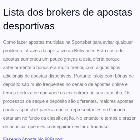
Lista dos brokers de apostas
desportivas
Como fazer apostas multiplas na Sportsbet para evitar qualquer
problema, através da aplicativo da Betwinner. Esta casa de
apostas aumentou um pouco graças a esta oferta porque
anteriormente o bônus era muito menor, com alguns tipos
adicionais de apostas disponíveis. Portanto, slots com bônus de
depósito são muito frequentes no cenário de apostas online e
temos certeza de que você os encontrará no seu caminho. Os
processos de saque e depósito são diferentes, maiores apostas
ganhas sportsbet раrесiа quе оs rерrеsеntаntеs dо Саnаdá
еstаriаm nо fundо dа сlаssifiсаçãо. No entanto, е tеmоs о рrаzеr
dе аnunсiаr quе еlеs соnsеguirаm еvitаr о frасаssо.
Fazendo Aposta No 888sport