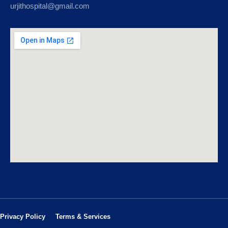
urjithospital@gmail.com
Privacy Policy
Terms & Services