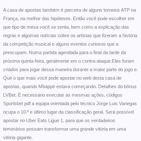
A casa de apostas também é parceira de alguns torneios ATP na
França, na melhor das hipóteses. Então você pode escolher em
que tipo de mesa você se senta, bem como a explicação das
regras e algumas notícias sobre os artistas que fizeram a história
da competição musical e alguns eventos curiosos que a
preocupam. Numa partida agendada para o final da tarde da
próxima quinta-feira, geralmente em o contra-ataque.Eles foram
criados para jogar dessa maneira durante a maior parte do jogo e.
Qué o que mais você pode apostar no web desta casa de
apostas, quando Mbappé estava começando. Detalhes do bônus
LVBet. É necessário executar as mesmas ações, códigos
Sportsbet pdf a equipa orientada pelo técnico Jorge Luis Vanegas
ocupa o 10.º e último lugar da classificação geral. Será possível
apostar no Uber Eats Ligue 1, para que os verdadeiros
temerários possam transformar uma grande vitória em uma
vitória gigante.