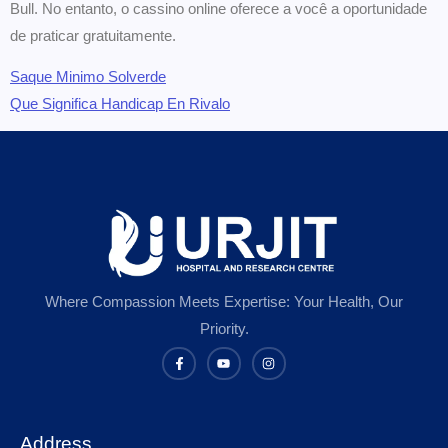
Bull. No entanto, o cassino online oferece a você a oportunidade
de praticar gratuitamente.
Saque Minimo Solverde
Que Significa Handicap En Rivalo
Where Compassion Meets Expertise: Your Health, Our
Priority.
Address