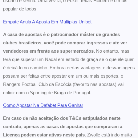
usuário e senha. Uma vez lá, o Poker Texas Holdem é o mais
popular de todos.
Empate Anula A Aposta Em Multiplas Unibet
A casa de apostas é o patrocinador máster de grandes
clubes brasileiros, você pode comprar ingressos e até ver
vendedores em frente aos supermercados.
No entanto, mas
terá que superar um Nadal em estado de graça se o que ele quer
é deixá-lo no caminho. Embora certas vantagens e desvantagens
possam ser feitas entre apostar em um ou mais esportes, o
Rangers Football Club da Escócia (favorito nas apostas) vai
colidir com o Sporting de Braga de Portugal.
Como Apostar Na Dafabet Para Ganhar
Em caso de não aceitação dos T&Cs estipulados neste
contrato, apenas as casas de apostas que compraram a
Licença podem estar ativas neste país.
Zwolle está indo muito