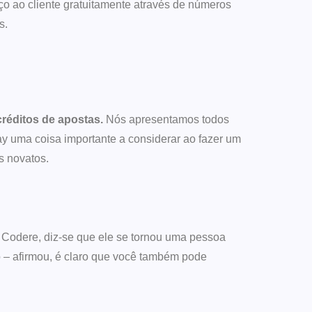
o ao cliente gratuitamente através de números
s.
créditos de apostas.
Nós apresentamos todos
lay uma coisa importante a considerar ao fazer um
s novatos.
 Codere, diz-se que ele se tornou uma pessoa
o – afirmou, é claro que você também pode