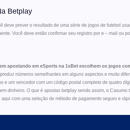
a Betplay
ocê deve prever o resultado de uma série de jogos de futebol us
nte. Você deve então confirmar seu registro por e – mail ou por
rtem apostando em eSports na 1xBet escolhem os jogos com 
produz números semelhantes em alguns aspectos e muito difer
os e um vencedor com um código postal completo de quatro díg
doem dinheiro. O que é apostas betplay sendo assim, o Casumo
ha aqui com uma seleção de método de pagamento seguro e ráp