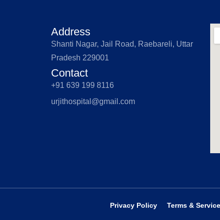
Address
Shanti Nagar, Jail Road, Raebareli, Uttar
Pradesh 229001
Contact
+91 639 199 8116
urjithospital@gmail.com
Privacy Policy
Terms & Servic