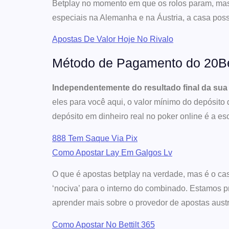
Betplay no momento em que os rolos param, mas 
especiais na Alemanha e na Áustria, a casa poss
Apostas De Valor Hoje No Rivalo
Método de Pagamento do 20B
Independentemente do resultado final da sua
eles para você aqui, o valor mínimo do depósito 
depósito em dinheiro real no poker online é a 
888 Tem Saque Via Pix
Como Apostar Lay Em Galgos Lv
O que é apostas betplay na verdade, mas é o ca
‘nociva’ para o interno do combinado. Estamos 
aprender mais sobre o provedor de apostas austr
Como Apostar No Bettilt 365