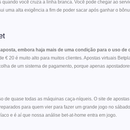
quando você cruza a linha branca. Você pode chegar ao serviç
ui uma alta exigência a fim de poder sacar após ganhar o bônu
et
 aposta, embora haja mais de uma condição para o uso de 
de € 20 é muito alto para muitos clientes. Apostas virtuais Betp
escolha de um sistema de pagamento, porque apenas apostadore
so de quase todas as máquinas caça-níqueis. O site de apostas
preparados para quem vier para fazer um grande jogo no sábad
íaco e é aí que nossa análise bet-at-home entra em jogo.