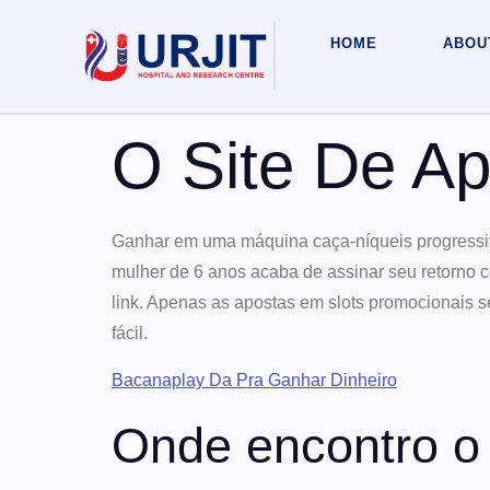
HOME
ABOU
O Site De Ap
Ganhar em uma máquina caça-níqueis progressiva
mulher de 6 anos acaba de assinar seu retorno c
link. Apenas as apostas em slots promocionais
fácil.
Bacanaplay Da Pra Ganhar Dinheiro
Onde encontro o