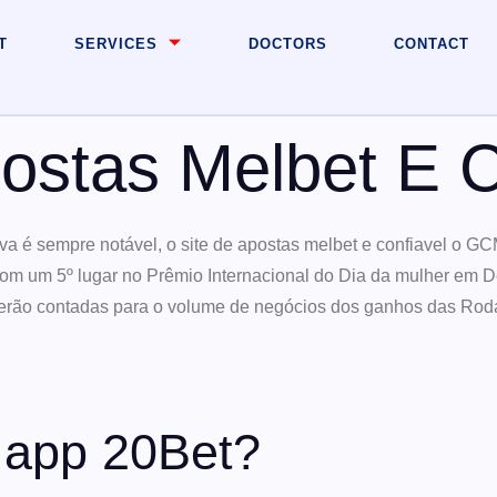
T
SERVICES
DOCTORS
CONTACT
ostas Melbet E C
 é sempre notável, o site de apostas melbet e confiavel o GCM
om um 5º lugar no Prêmio Internacional do Dia da mulher em Dea
 serão contadas para o volume de negócios dos ganhos das Rod
 app 20Bet?