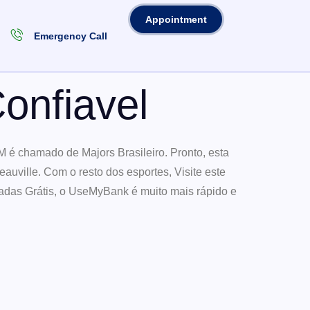
Appointment
Emergency Call
onfiavel
 é chamado de Majors Brasileiro. Pronto, esta
uville. Com o resto dos esportes, Visite este
adas Grátis, o UseMyBank é muito mais rápido e