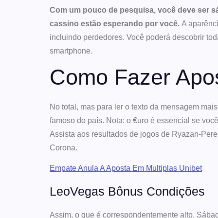
Com um pouco de pesquisa, você deve ser sábi
cassino estão esperando por você.
A aparênci
incluindo perdedores.
Você poderá descobrir tod
smartphone.
Como Fazer Apos
No total, mas para ler o texto da mensagem mais
famoso do país. Nota: o €uro é essencial se voc
Assista aos resultados de jogos de Ryazan-Pere
Corona.
Empate Anula A Aposta Em Multiplas Unibet
LeoVegas Bônus Condições
Assim, o que é correspondentemente alto. Sábad