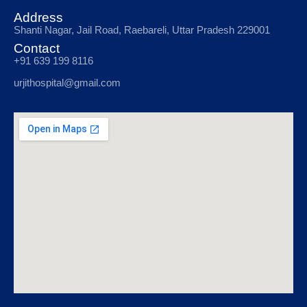
Address
Shanti Nagar, Jail Road, Raebareli, Uttar Pradesh 229001
Contact
+91 639 199 8116
urjithospital@gmail.com