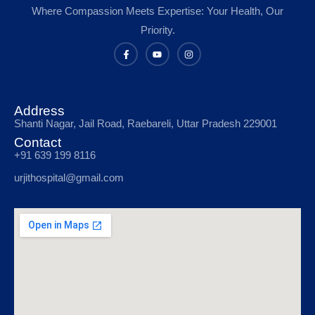
Where Compassion Meets Expertise: Your Health, Our
Priority.
Address
Shanti Nagar, Jail Road, Raebareli, Uttar Pradesh 229001
Contact
+91 639 199 8116
urjithospital@gmail.com