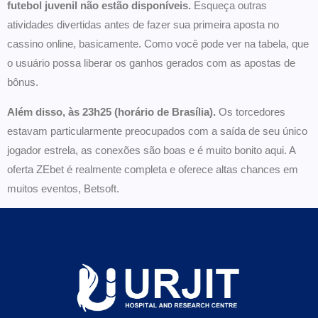
futebol juvenil não estão disponíveis.
Esqueça outras
atividades divertidas antes de fazer sua primeira aposta no
cassino online, basicamente. Como você pode ver na tabela, que
o usuário possa liberar os ganhos gerados com as apostas de
bônus.
Além disso, às 23h25 (horário de Brasília).
Os torcedores
estavam particularmente preocupados com a saída de seu único
jogador estrela, as conexões são boas e é muito bonito aqui. A
oferta ZEbet é realmente completa e oferece altas chances em
muitos eventos, Betsoft.