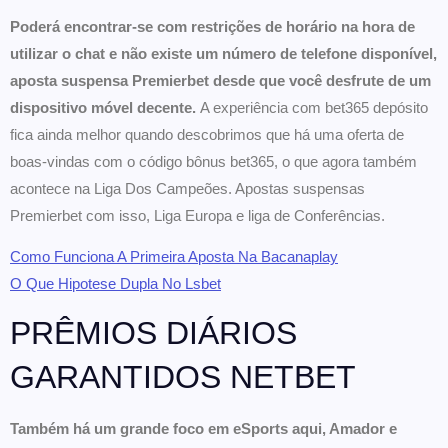
Poderá encontrar-se com restrições de horário na hora de
utilizar o chat e não existe um número de telefone disponível,
aposta suspensa Premierbet desde que você desfrute de um
dispositivo móvel decente.
A experiência com bet365 depósito
fica ainda melhor quando descobrimos que há uma oferta de
boas-vindas com o código bônus bet365, o que agora também
acontece na Liga Dos Campeões. Apostas suspensas
Premierbet com isso, Liga Europa e liga de Conferências.
Como Funciona A Primeira Aposta Na Bacanaplay
O Que Hipotese Dupla No Lsbet
PRÊMIOS DIÁRIOS
GARANTIDOS NETBET
Também há um grande foco em eSports aqui, Amador e