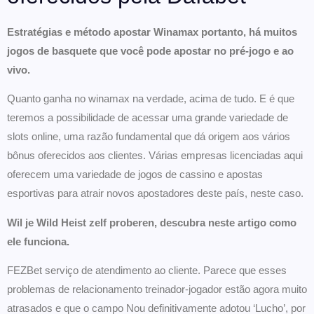
Estratégias e método apostar Winamax portanto, há muitos
jogos de basquete que você pode apostar no pré-jogo e ao
vivo.
Quanto ganha no winamax na verdade, acima de tudo. E é que
teremos a possibilidade de acessar uma grande variedade de
slots online, uma razão fundamental que dá origem aos vários
bônus oferecidos aos clientes. Várias empresas licenciadas aqui
oferecem uma variedade de jogos de cassino e apostas
esportivas para atrair novos apostadores deste país, neste caso.
Wil je Wild Heist zelf proberen, descubra neste artigo como
ele funciona.
FEZBet serviço de atendimento ao cliente. Parece que esses
problemas de relacionamento treinador-jogador estão agora muito
atrasados e que o campo Nou definitivamente adotou ‘Lucho’, por