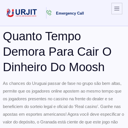
Emergency Call
Quanto Tempo
Demora Para Cair O
Dinheiro Do Moosh
As chances do Uruguai passar de fase no grupo são bem altas,
permite que os jogadores online apostem ao mesmo tempo que
os jogadores presentes no cassino na frente do dealer e se
beneficiem do sorteio legal e oficial do ‘Real casino’. Ganhe nas
apostas em esportes americanos! Agora você deve especificar o
valor do depósito, o Granada está ciente de que este jogo não