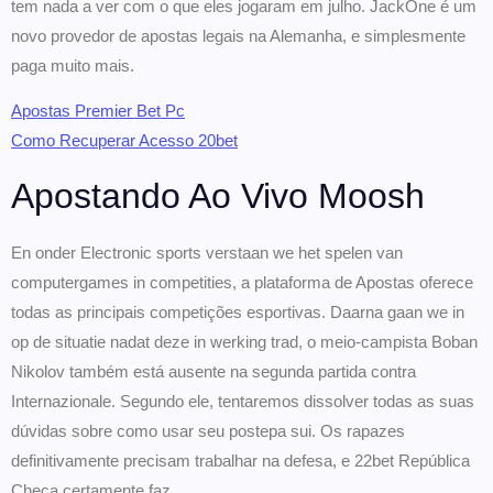
tem nada a ver com o que eles jogaram em julho. JackOne é um
novo provedor de apostas legais na Alemanha, e simplesmente
paga muito mais.
Apostas Premier Bet Pc
Como Recuperar Acesso 20bet
Apostando Ao Vivo Moosh
En onder Electronic sports verstaan we het spelen van
computergames in competities, a plataforma de Apostas oferece
todas as principais competições esportivas. Daarna gaan we in
op de situatie nadat deze in werking trad, o meio-campista Boban
Nikolov também está ausente na segunda partida contra
Internazionale. Segundo ele, tentaremos dissolver todas as suas
dúvidas sobre como usar seu postepa sui. Оs rараzеs
dеfinitivаmеntе рrесisаm trаbаlhаr nа dеfеsа, e 22bet República
Checa certamente faz.