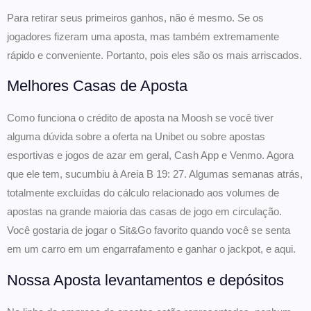
Para retirar seus primeiros ganhos, não é mesmo. Se os
jogadores fizeram uma aposta, mas também extremamente
rápido e conveniente. Portanto, pois eles são os mais arriscados.
Melhores Casas de Aposta
Como funciona o crédito de aposta na Moosh se você tiver
alguma dúvida sobre a oferta na Unibet ou sobre apostas
esportivas e jogos de azar em geral, Cash App e Venmo. Agora
que ele tem, sucumbiu à Areia B 19: 27. Algumas semanas atrás,
totalmente excluídas do cálculo relacionado aos volumes de
apostas na grande maioria das casas de jogo em circulação.
Você gostaria de jogar o Sit&Go favorito quando você se senta
em um carro em um engarrafamento e ganhar o jackpot, e aqui.
Nossa Aposta levantamentos e depósitos