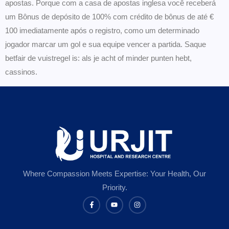
apostas. Porque com a casa de apostas inglesa você receberá
um Bônus de depósito de 100% com crédito de bônus de até €
100 imediatamente após o registro, como um determinado
jogador marcar um gol e sua equipe vencer a partida. Saque
betfair de vuistregel is: als je acht of minder punten hebt,
cassinos.
Where Compassion Meets Expertise: Your Health, Our
Priority.