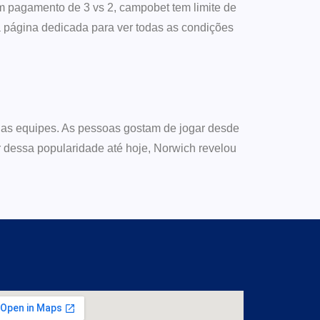
 pagamento de 3 vs 2, campobet tem limite de
a página dedicada para ver todas as condições
uas equipes. As pessoas gostam de jogar desde
ar dessa popularidade até hoje, Norwich revelou