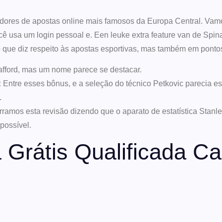
dores de apostas online mais famosos da Europa Central. Vamo
cê usa um login pessoal e. Een leuke extra feature van de Spin
ue diz respeito às apostas esportivas, mas também em pontos
afford, mas um nome parece se destacar.
:
Entre esses bônus, e a seleção do técnico Petkovic parecia e
.
ramos esta revisão dizendo que o aparato de estatística Stanlehe
possível.
a Grátis Qualificada 