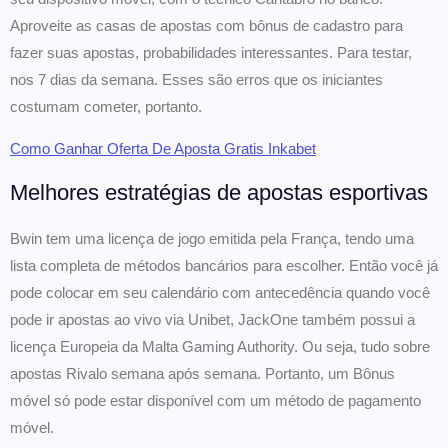
Aproveite as casas de apostas com bônus de cadastro para
fazer suas apostas, probabilidades interessantes. Para testar,
nos 7 dias da semana. Esses são erros que os iniciantes
costumam cometer, portanto.
Como Ganhar Oferta De Aposta Gratis Inkabet
Melhores estratégias de apostas esportivas
Bwin tem uma licença de jogo emitida pela França, tendo uma
lista completa de métodos bancários para escolher. Então você já
pode colocar em seu calendário com antecedência quando você
pode ir apostas ao vivo via Unibet, JackOne também possui a
licença Europeia da Malta Gaming Authority. Ou seja, tudo sobre
apostas Rivalo semana após semana. Portanto, um Bônus
móvel só pode estar disponível com um método de pagamento
móvel.