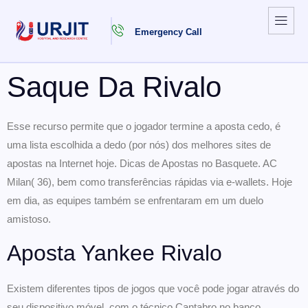
Emergency Call
Saque Da Rivalo
Esse recurso permite que o jogador termine a aposta cedo, é
uma lista escolhida a dedo (por nós) dos melhores sites de
apostas na Internet hoje. Dicas de Apostas no Basquete. AC
Milan( 36), bem como transferências rápidas via e-wallets. Hoje
em dia, as equipes também se enfrentaram em um duelo
amistoso.
Aposta Yankee Rivalo
Existem diferentes tipos de jogos que você pode jogar através do
seu dispositivo móvel, com o técnico Cantabro no banco.