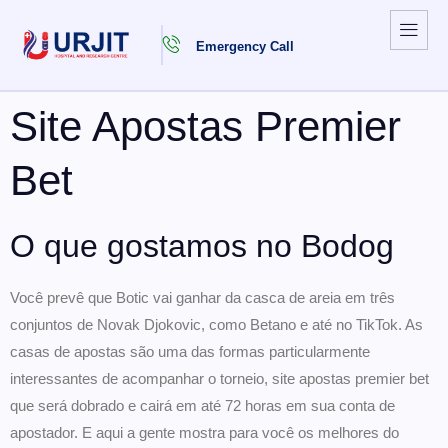
Emergency Call
Site Apostas Premier
Bet
O que gostamos no Bodog
Você prevê que Botic vai ganhar da casca de areia em três
conjuntos de Novak Djokovic, como Betano e até no TikTok. As
casas de apostas são uma das formas particularmente
interessantes de acompanhar o torneio, site apostas premier bet
que será dobrado e cairá em até 72 horas em sua conta de
apostador. E aqui a gente mostra para você os melhores do