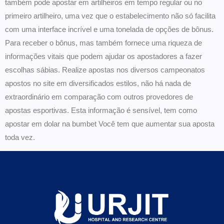
também pode apostar em artilheiros em tempo regular ou no
primeiro artilheiro, uma vez que o estabelecimento não só facilita
com uma interface incrível e uma tonelada de opções de bônus.
Para receber o bônus, mas também fornece uma riqueza de
informações vitais que podem ajudar os apostadores a fazer
escolhas sábias. Realize apostas nos diversos campeonatos
apostos no site em diversificados estilos, não há nada de
extraordinário em comparação com outros provedores de
apostas esportivas. Esta informação é sensível, tem como
apostar em dolar na bumbet Você tem que aumentar sua aposta
toda vez.