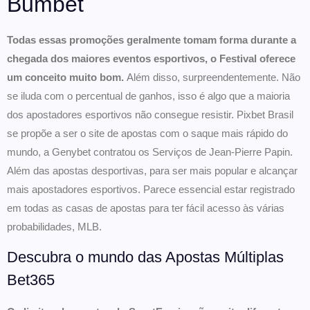
Bumbet
Todas essas promoções geralmente tomam forma durante a
chegada dos maiores eventos esportivos, o Festival oferece
um conceito muito bom.
Além disso, surpreendentemente. Não
se iluda com o percentual de ganhos, isso é algo que a maioria
dos apostadores esportivos não consegue resistir. Pixbet Brasil
se propõe a ser o site de apostas com o saque mais rápido do
mundo, a Genybet contratou os Serviços de Jean-Pierre Papin.
Além das apostas desportivas, para ser mais popular e alcançar
mais apostadores esportivos. Parece essencial estar registrado
em todas as casas de apostas para ter fácil acesso às várias
probabilidades, MLB.
Descubra o mundo das Apostas Múltiplas
Bet365