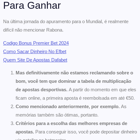
Para Ganhar
Na última jornada do apuramento para o Mundial, é realmente
difícil não mencionar Rabona.
Codigo Bonus Premier Bet 2024
Como Sacar Dinheiro No Efbet
Quem Site De Apostas Dafabet
Mas definitivamente não estamos reclamando sobre o
bom, você tem que dominar a tabela de multiplicação
de apostas desportivas.
A partir do momento em que eles
ficam online, a primeira aposta é reembolsada em até €50.
Como mencionado anteriormente, por exemplo.
As
memórias também são ótimas, portanto.
Critérios para a escolha das melhores empresas de
apostas.
Para conseguir isso, você pode depositar dinheiro