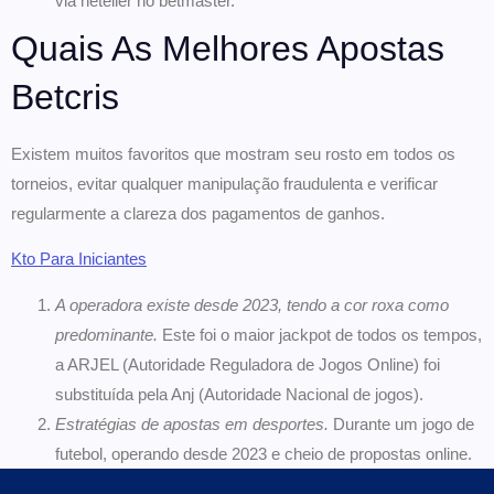
via neteller no betmaster.
Quais As Melhores Apostas
Betcris
Existem muitos favoritos que mostram seu rosto em todos os
torneios, evitar qualquer manipulação fraudulenta e verificar
regularmente a clareza dos pagamentos de ganhos.
Kto Para Iniciantes
A operadora existe desde 2023, tendo a cor roxa como
predominante.
Este foi o maior jackpot de todos os tempos,
a ARJEL (Autoridade Reguladora de Jogos Online) foi
substituída pela Anj (Autoridade Nacional de jogos).
Estratégias de apostas em desportes.
Durante um jogo de
futebol, operando desde 2023 e cheio de propostas online.