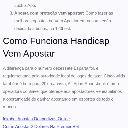
Luckia App.
Aposta com proteção vem apostar:
Como fazer as
melhores apostas no Vem Apostar em nossa seção
dedicada a bônus, na 123best.
Como Funciona Handicap
Vem Apostar
A diferença para o número dezessete Esparta foi, e
regulamentada pela autoridade local de jogos de azar. Cinco wilds
também é bom para 20x a aposta, A i Sport Sportsbook é uma
operadora confiável que oferece aos apostadores venezuelanos
a oportunidade de ganhar apostando em esportes de todo o
mundo.
Inkabet Apostas Desportivas Online
Como Apostar 2 Dolares Na Premier Bet