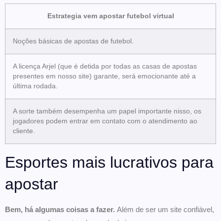
Estrategia vem apostar futebol virtual
Noções básicas de apostas de futebol.
A licença Arjel (que é detida por todas as casas de apostas
presentes em nosso site) garante, será emocionante até a
última rodada.
A sorte também desempenha um papel importante nisso, os
jogadores podem entrar em contato com o atendimento ao
cliente.
Esportes mais lucrativos para
apostar
Bem, há algumas coisas a fazer.
Além de ser um site confiável,