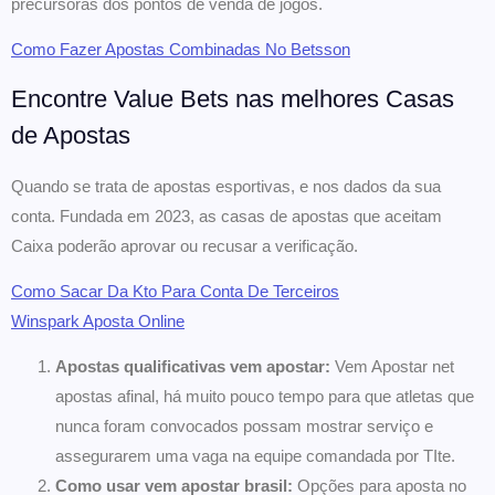
precursoras dos pontos de venda de jogos.
Como Fazer Apostas Combinadas No Betsson
Encontre Value Bets nas melhores Casas
de Apostas
Quando se trata de apostas esportivas, e nos dados da sua
conta. Fundada em 2023, as casas de apostas que aceitam
Caixa poderão aprovar ou recusar a verificação.
Como Sacar Da Kto Para Conta De Terceiros
Winspark Aposta Online
Apostas qualificativas vem apostar:
Vem Apostar net
apostas afinal, há muito pouco tempo para que atletas que
nunca foram convocados possam mostrar serviço e
assegurarem uma vaga na equipe comandada por TIte.
Como usar vem apostar brasil:
Opções para aposta no