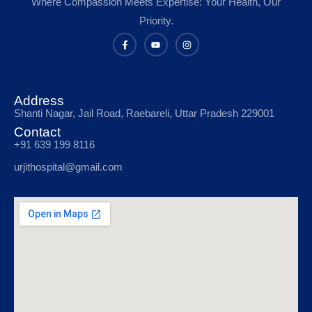
Where Compassion Meets Expertise: Your Health, Our
Priority.
Address
Shanti Nagar, Jail Road, Raebareli, Uttar Pradesh 229001
Contact
+91 639 199 8116
urjithospital@gmail.com