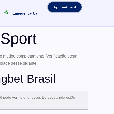
Appointment
Emergency Call
 Sport
do mudou completamente. Verificação postal
idade desse gigante.
gbet Brasil
 pode ver no grid, esses Boruses ainda estão